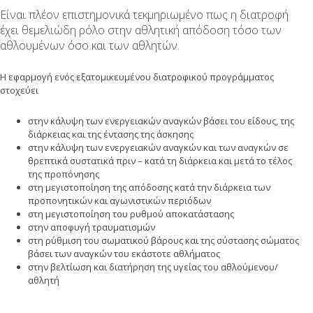
Είναι πλέον επιστημονικά τεκμηριωμένο πως η διατροφή
έχει θεμελιώδη ρόλο στην αθλητική απόδοση τόσο των
αθλουμένων όσο και των αθλητών.
Η εφαρμογή ενός εξατομικευμένου διατροφικού προγράμματος
στοχεύει
στην κάλυψη των ενεργειακών αναγκών βάσει του είδους, της
διάρκειας και της έντασης της άσκησης
στην κάλυψη των ενεργειακών αναγκών και των αναγκών σε
θρεπτικά συστατικά πριν – κατά τη διάρκεια και μετά το τέλος
της προπόνησης
στη μεγιστοποίηση της απόδοσης κατά την διάρκεια των
προπονητικών και αγωνιστικών περιόδων
στη μεγιστοποίηση του ρυθμού αποκατάστασης
στην αποφυγή τραυματισμών
στη ρύθμιση του σωματικού βάρους και της σύστασης σώματος
βάσει των αναγκών του εκάστοτε αθλήματος
στην βελτίωση και διατήρηση της υγείας του αθλούμενου/
αθλητή